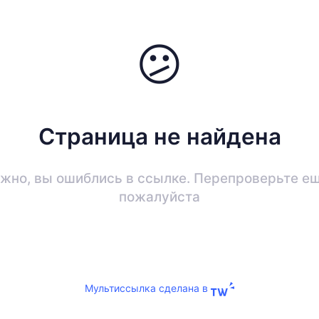
😕
Страница не найдена
жно, вы ошиблись в ссылке. Перепроверьте ещ
пожалуйста
Мультиссылка сделана в